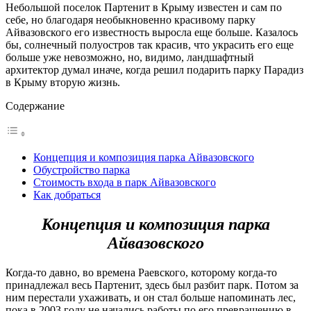
Небольшой поселок Партенит в Крыму известен и сам по
себе, но благодаря необыкновенно красивому парку
Айвазовского его известность выросла еще больше. Казалось
бы, солнечный полуостров так красив, что украсить его еще
больше уже невозможно, но, видимо, ландшафтный
архитектор думал иначе, когда решил подарить парку Парадиз
в Крыму вторую жизнь.
Содержание
Концепция и композиция парка Айвазовского
Обустройство парка
Стоимость входа в парк Айвазовского
Как добраться
Концепция и композиция парка
Айвазовского
Когда-то давно, во времена Раевского, которому когда-то
принадлежал весь Партенит, здесь был разбит парк. Потом за
ним перестали ухаживать, и он стал больше напоминать лес,
пока в 2003 году не начались работы по его превращению в