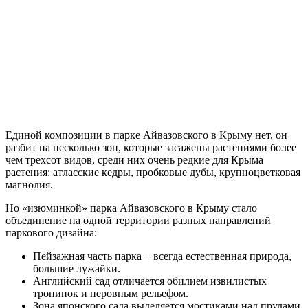
Единой композиции в парке Айвазовского в Крыму нет, он
разбит на несколько зон, которые засажены растениями более
чем трехсот видов, среди них очень редкие для Крыма
растения: атласские кедры, пробковые дубы, крупноцветковая
магнолия.
Но «изюминкой» парка Айвазовского в Крыму стало
объединение на одной территории разных направлений
паркового дизайна:
Пейзажная часть парка − всегда естественная природа,
большие лужайки.
Английский сад отличается обилием извилистых
тропинок и неровным рельефом.
Зона японского сада выделяется мостиками над прудами