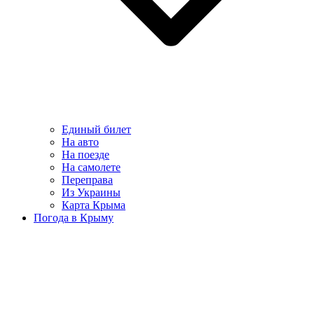
Единый билет
На авто
На поезде
На самолете
Переправа
Из Украины
Карта Крыма
Погода в Крыму