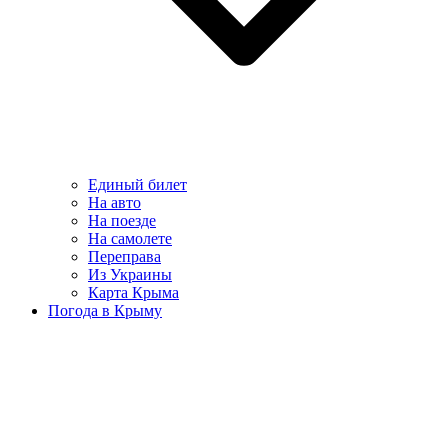
Единый билет
На авто
На поезде
На самолете
Переправа
Из Украины
Карта Крыма
Погода в Крыму