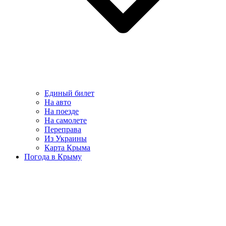
Единый билет
На авто
На поезде
На самолете
Переправа
Из Украины
Карта Крыма
Погода в Крыму