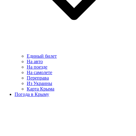
Единый билет
На авто
На поезде
На самолете
Переправа
Из Украины
Карта Крыма
Погода в Крыму