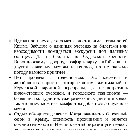
Идеальное время для осмотра достопримечательностей
Крыма. Забудьте о длинных очередях за билетами или
необходимости дожидаться экскурсии под палящим
солнцем. Да и бродить по Судакской крепости,
Воронцовскому дворцу, сафари-парку «Тайган» и
другим знаковым местам в теплую, но не жаркую
погоду намного приятнее.
Нет проблем с транспортом. Это касается и
авиабилетов, спрос на которые летом ажиотажный, и
Керченской паромной переправы, где не встретишь
километровых очередей, и городского транспорта —
большинство туристов уже разъехались, дети в школах,
так что днем можно с комфортом добраться до нужного
места.
Отдых обходится дешевле. Когда начинается бархатный
сезон в Крыму, стоимость проживания и билетов
обычно снижаются. И если в сентябре разница в ценах с
августом пусть и заметная, но не критичная, то отдыхать