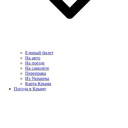
Единый билет
На авто
На поезде
На самолете
Переправа
Из Украины
Карта Крыма
Погода в Крыму