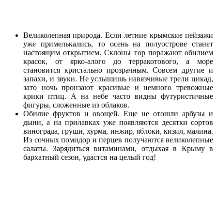
Великолепная природа. Если летние крымские пейзажи
уже примелькались, то осень на полуострове станет
настоящим открытием. Склоны гор поражают обилием
красок, от ярко-алого до терракотового, а море
становится кристально прозрачным. Совсем другие и
запахи, и звуки. Не услышишь навязчивые трели цикад,
зато ночь пронзают красивые и немного тревожные
крики птиц. А на небе часто видны футуристичные
фигуры, сложенные из облаков.
Обилие фруктов и овощей. Еще не отошли арбузы и
дыни, а на прилавках уже появляются десятки сортов
винограда, груши, хурма, инжир, яблоки, кизил, малина.
Из сочных помидор и перцев получаются великолепные
салаты. Зарядиться витаминами, отдыхая в Крыму в
бархатный сезон, удастся на целый год!